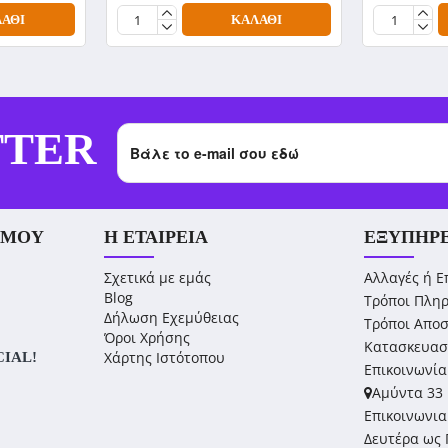
ΆΘΙ
ΚΑΛΆΘΙ
TTER
 ΜΟΥ
Η ΕΤΑΙΡΕΊΑ
ΕΞΥΠΗΡ
Σχετικά με εμάς
Αλλαγές ή Ε
Blog
Τρόποι Πλη
Δήλωση Εχεμύθειας
Τρόποι Απο
Όροι Χρήσης
Κατασκευασ
Χάρτης Ιστότοπου
CIAL!
Επικοινωνία
Αμύντα 33 
Επικοινωνια
Δευτέρα ως 