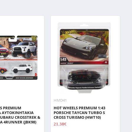
HMD41
S PREMIUM
HOT WHEELS PREMIUM 1:43
H
Α ΑΥΤΟΚΙΝΗΤΑΚΙΑ
PORSCHE TAYCAN TURBO S
M
 SUBARU CROSSTREK &
CROSS TURISMO (HWT10)
1
A 4RUNNER (JBK98)
21.38€
26.72€