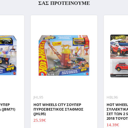
ΣΑΣ ΠΡΟΤΕΙΝΟΥΜΕ
JHL95
HBL96
ΟΥΠΕΡ
HOT WHEELS CITY ΣΟΥΠΕΡ
HOT WHEEL
(JBM71)
ΠΥΡΟΣΒΕΣΤΙΚΟΣ ΣΤΑΘΜΟΣ
ΣΥΛΛΕΚΤΙΚ
(JHL95)
ΣΕΤ ΤΩΝ 2
2018 TOYOT
25.59€
31.99€
14.39€
17.99€