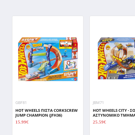
GBF81
JBM71
HOT WHEELS ΠΙΣΤΑ CORKSCREW
HOT WHEELS CITY - Σ
JUMP CHAMPION (JFH36)
ΑΣΤΥΝΟΜΙΚΟ ΤΜΗΜΑ 
15.99€
25.59€
19.99€
31.99€