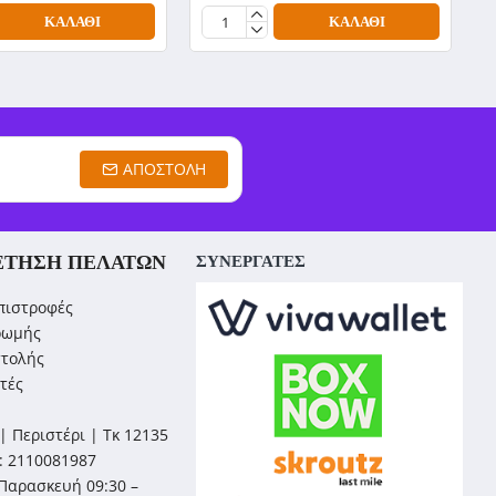
ΚΑΛΆΘΙ
ΚΑΛΆΘΙ
ΑΠΟΣΤΟΛΉ
ΈΤΗΣΗ ΠΕΛΑΤΏΝ
ΣΥΝΕΡΓΑΤΕΣ
πιστροφές
ρωμής
στολής
τές
| Περιστέρι | Τκ 12135
: 2110081987
Παρασκευή 09:30 –