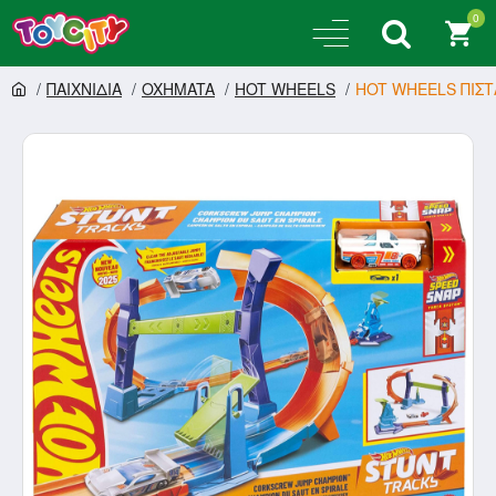
0
ΠΑΙΧΝΙΔΙΑ
OXHMATA
HOT WHEELS
HOT WHEELS ΠΙΣΤ