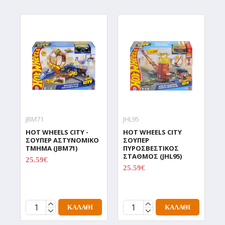
JBM71
JHL95
H
HOT WHEELS CITY -
HOT WHEELS CITY
H
ΣΟΥΠΕΡ ΑΣΤΥΝΟΜΙΚΟ
ΣΟΥΠΕΡ
Σ
ΤΜΗΜΑ (JBM71)
ΠΥΡΟΣΒΕΣΤΙΚΟΣ
Α
ΣΤΑΘΜΟΣ (JHL95)
Τ
25.59€
31.99€
C
25.59€
31.99€
T
(
1
ΚΑΛΆΘΙ
ΚΑΛΆΘΙ