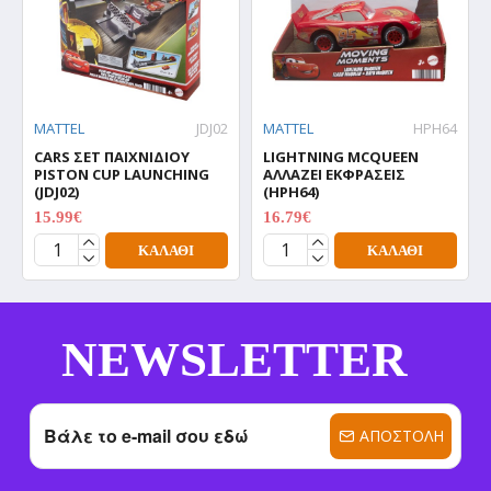
MATTEL
JDJ02
MATTEL
HPH64
CARS ΣΕΤ ΠΑΙΧΝΙΔΙΟΥ
LIGHTNING MCQUEEN
PISTON CUP LAUNCHING
ΑΛΛΑΖΕΙ ΕΚΦΡΑΣΕΙΣ
(JDJ02)
(HPH64)
15.99€
16.79€
19.99€
20.99€
ΚΑΛΆΘΙ
ΚΑΛΆΘΙ
NEWSLETTER
ΑΠΟΣΤΟΛΉ