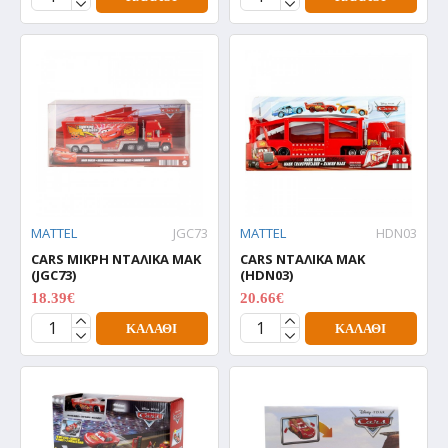
MATTEL
JGC73
MATTEL
HDN03
CARS ΜΙΚΡΗ ΝΤΑΛΙΚΑ ΜΑΚ
CARS ΝΤΑΛΙΚΑ ΜΑΚ
(JGC73)
(HDN03)
18.39€
20.66€
22.99€
25.83€
ΚΑΛΆΘΙ
ΚΑΛΆΘΙ