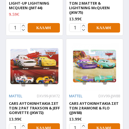
LIGHT-UP LIGHTNING
ΤΩΝ 2 MATTER &
MCQUEEN (JMT44)
LIGHTNING McQUEEN
(JKW75)
9.59€
11.99€
13.99€
ΚΑΛΆΘΙ
ΚΑΛΆΘΙ
MATTEL
DXV99-JKW72
MATTEL
DXV99-JJW88
CARS ΑΥΤΟΚΙΝΗΤΑΚΙΑ ΣΕΤ
CARS ΑΥΤΟΚΙΝΗΤΑΚΙΑ ΣΕΤ
ΤΩΝ 2 PAT TRAXSON & JEFF
ΤΩΝ 2 RAMONE & FLO
GORVETTE (JKW72)
(JJW88)
13.99€
13.99€
ΚΑΛΆΘΙ
ΚΑΛΆΘΙ