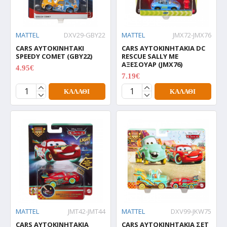
MATTEL
DXV29-GBY22
MATTEL
JMX72-JMX76
CARS ΑΥΤΟΚΙΝΗΤΑΚΙ
CARS ΑΥΤΟΚΙΝΗΤΑΚΙΑ DC
SPEEDY COMET (GBY22)
RESCUE SALLY ΜΕ
ΑΞΕΣΟΥΑΡ (JMX76)
4.95€
6.19€
7.19€
8.99€
ΚΑΛΆΘΙ
ΚΑΛΆΘΙ
MATTEL
JMT42-JMT44
MATTEL
DXV99-JKW75
CARS ΑΥΤΟΚΙΝΗΤΑΚΙΑ
CARS ΑΥΤΟΚΙΝΗΤΑΚΙΑ ΣΕΤ