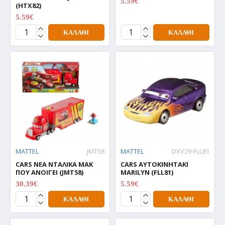
5.59€
(HTX82)
6.99€
5.59€
6.99€
ΚΑΛΆΘΙ
ΚΑΛΆΘΙ
MATTEL
JMT58
MATTEL
DXV29-FLL81
CARS NEA ΝΤΑΛΙΚΑ ΜΑΚ
CARS ΑΥΤΟΚΙΝΗΤΑΚΙ
ΠΟΥ ΑΝΟΙΓΕΙ (JMT58)
MARILYN (FLL81)
30.39€
5.59€
37.99€
6.99€
ΚΑΛΆΘΙ
ΚΑΛΆΘΙ