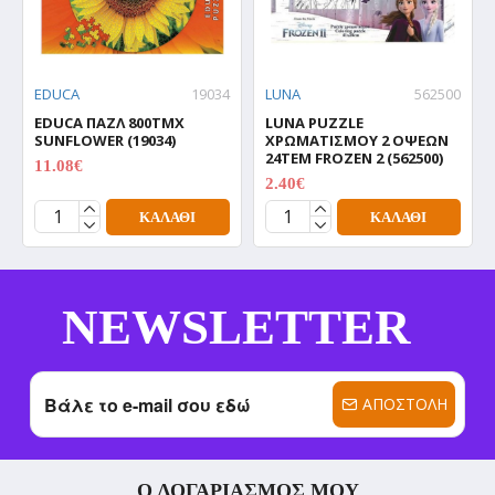
EDUCA
19034
LUNA
562500
EDUCA ΠΑΖΛ 800TMX
LUNA PUZZLE
SUNFLOWER (19034)
ΧΡΩΜΑΤΙΣΜΟΥ 2 ΟΨΕΩΝ
24TEM FROZEN 2 (562500)
11.08€
13.85€
2.40€
7.99€
ΚΑΛΆΘΙ
ΚΑΛΆΘΙ
NEWSLETTER
ΑΠΟΣΤΟΛΉ
Ο ΛΟΓΑΡΙΑΣΜΌΣ ΜΟΥ