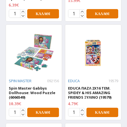
15.99€
19.99€
6.39€
7.99€
ΚΑΛΆΘΙ
ΚΑΛΆΘΙ
SPIN MASTER
092156
EDUCA
19579
Spin Master Gabbys
EDUCA ΠΑΖΛ 2X16 ΤΕΜ.
Dollhouse: Wood Puzzle
SPIDEY & HIS AMAZING
(6066549)
FRIENDS ΞΥΛΙΝΟ (19579)
10.39€
4.79€
12.99€
5.99€
ΚΑΛΆΘΙ
ΚΑΛΆΘΙ