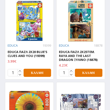
EDUCA
19399
EDUCA
18878
EDUCA ΠΑΖΛ 2X20 BLUE'S
EDUCA ΠΑΖΛ 2Χ25ΤΕΜ.
CLUES AND YOU (19399)
RAYA AND THE LAST
DRAGON ΞΥΛΙΝΟ (18878)
3.99€
4.99€
4.23€
5.29€
ΚΑΛΆΘΙ
ΚΑΛΆΘΙ