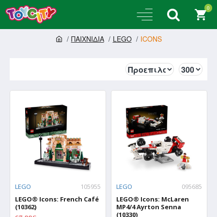
0
ΠΑΙΧΝΙΔΙΑ
LEGO
ICONS
LEGO
105955
LEGO
095685
LEGO® Icons: French Café
LEGO® Icons: McLaren
(10362)
MP4/4 Ayrton Senna
(10330)