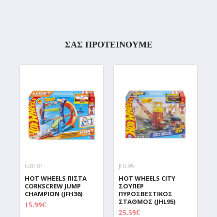
ΣΑΣ ΠΡΟΤΕΙΝΟΥΜΕ
GBF81
JHL95
H
HOT WHEELS ΠΙΣΤΑ
HOT WHEELS CITY
H
CORKSCREW JUMP
ΣΟΥΠΕΡ
Σ
CHAMPION (JFH36)
ΠΥΡΟΣΒΕΣΤΙΚΟΣ
Α
ΣΤΑΘΜΟΣ (JHL95)
Τ
15.99€
19.99€
C
25.59€
31.99€