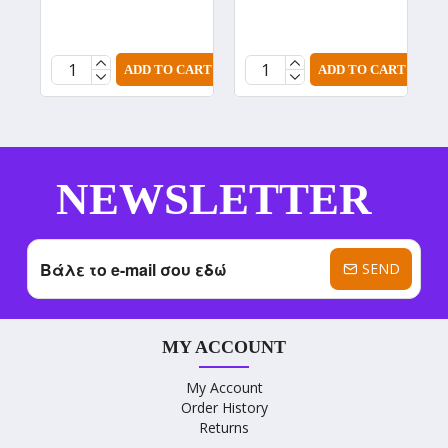
T
(
1
ADD TO CART
ADD TO CART
NEWSLETTER
SEND
MY ACCOUNT
My Account
Order History
Returns
----------------------