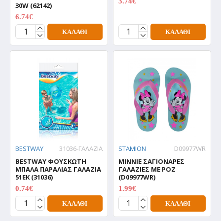
3.74€
30W (62142)
4.99€
6.74€
8.99€
ΚΑΛΆΘΙ
ΚΑΛΆΘΙ
BESTWAY
31036-ΓΑΛΑΖΙΑ
STAMION
D09977WR
BESTWAY ΦΟΥΣΚΩΤΗ
MINNIE ΣΑΓΙΟΝΑΡΕΣ
ΜΠΑΛΑ ΠΑΡΑΛΙΑΣ ΓΑΛΑΖΙΑ
ΓΑΛΑΖΙΕΣ ΜΕ ΡΟΖ
51ΕΚ (31036)
(D09977WR)
0.74€
1.99€
0.99€
1.99€
ΚΑΛΆΘΙ
ΚΑΛΆΘΙ