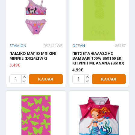
STAMION
D92421WR
OCEAN
86187
ΠΑΙΔΙΚΟ ΜΑΓΙΟ ΜΠΙΚΙΝΙ
ΠΕΤΣΕΤΑ ΘΑΛΑΣΣΗΣ
MINNIE (D92421WR)
ΒΑΜΒΑΚΙ 100% 86Χ160 ΕΚ
ΚΙΤΡΙΝΗ ΜΕ ΑΝΑΝΑ (86187)
3.49€
3.49€
4.99€
ΚΑΛΆΘΙ
ΚΑΛΆΘΙ