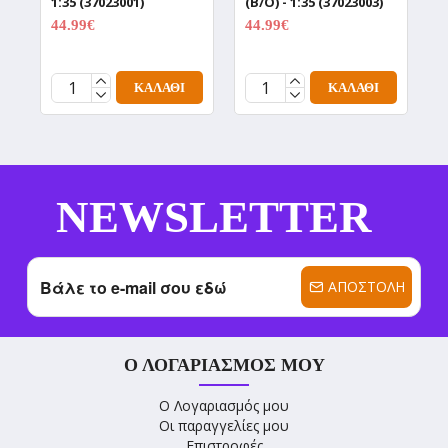
1:35 (37023001)
(B/O) - 1:35 (37023003)
(
44.99€
44.99€
4
59.99€
59.99€
ΚΑΛΆΘΙ
ΚΑΛΆΘΙ
NEWSLETTER
ΑΠΟΣΤΟΛΉ
Ο ΛΟΓΑΡΙΑΣΜΌΣ ΜΟΥ
Ο Λογαριασμός μου
Οι παραγγελίες μου
Επιστροφές