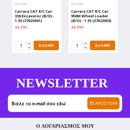
091044
091049
0
Carrera CAT R/C Car:
Carrera CAT R/C Car:
C
336 Excavator (B/O) -
950M Wheel Loader
T
1:35 (37023001)
(B/O) - 1:35 (37023003)
(
44.99€
44.99€
4
59.99€
59.99€
ΚΑΛΆΘΙ
ΚΑΛΆΘΙ
NEWSLETTER
ΑΠΟΣΤΟΛΉ
Ο ΛΟΓΑΡΙΑΣΜΌΣ ΜΟΥ