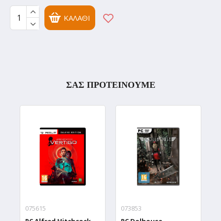
ΚΑΛΆΘΙ
ΣΑΣ ΠΡΟΤΕΙΝΟΥΜΕ
075615
073853
0