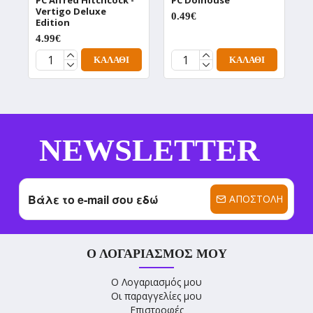
PC Alfred Hitchcock -
PC Dolhouse
P
Vertigo Deluxe
D
0.49€
Edition
0
4.99€
ΚΑΛΆΘΙ
ΚΑΛΆΘΙ
NEWSLETTER
ΑΠΟΣΤΟΛΉ
Ο ΛΟΓΑΡΙΑΣΜΌΣ ΜΟΥ
Ο Λογαριασμός μου
Οι παραγγελίες μου
Επιστροφές