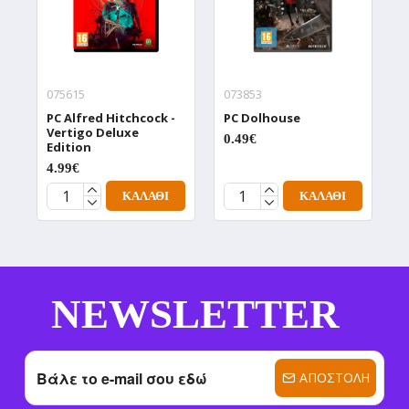
075615
073853
0
PC Alfred Hitchcock -
PC Dolhouse
P
Vertigo Deluxe
D
0.49€
Edition
0
4.99€
ΚΑΛΆΘΙ
ΚΑΛΆΘΙ
NEWSLETTER
ΑΠΟΣΤΟΛΉ