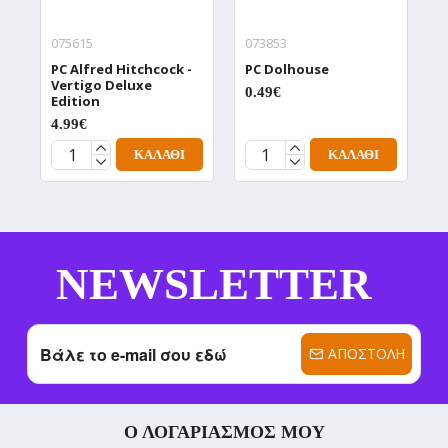
075615
073853
0
PC Alfred Hitchcock -
PC Dolhouse
P
Vertigo Deluxe
D
0.49€
Edition
0
4.99€
ΚΑΛΆΘΙ
ΚΑΛΆΘΙ
NEWSLETTER
ΑΠΟΣΤΟΛΉ
Ο ΛΟΓΑΡΙΑΣΜΌΣ ΜΟΥ