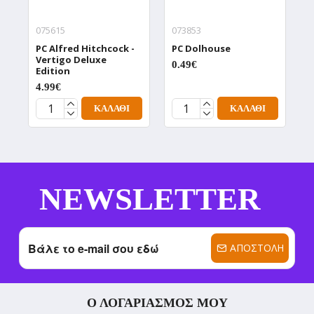
075615
073853
0
PC Alfred Hitchcock -
PC Dolhouse
P
Vertigo Deluxe
D
0.49€
Edition
0
4.99€
ΚΑΛΆΘΙ
ΚΑΛΆΘΙ
NEWSLETTER
ΑΠΟΣΤΟΛΉ
Ο ΛΟΓΑΡΙΑΣΜΌΣ ΜΟΥ