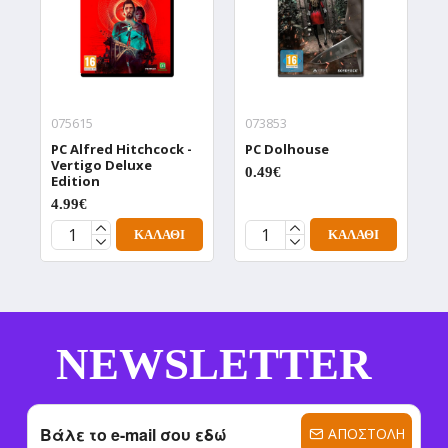
075615
073853
0
PC Alfred Hitchcock -
PC Dolhouse
P
Vertigo Deluxe
D
0.49€
Edition
0
4.99€
ΚΑΛΆΘΙ
ΚΑΛΆΘΙ
NEWSLETTER
ΑΠΟΣΤΟΛΉ