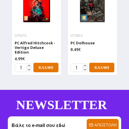
075615
073853
0
PC Alfred Hitchcock -
PC Dolhouse
P
Vertigo Deluxe
D
0.49€
Edition
0
4.99€
ΚΑΛΆΘΙ
ΚΑΛΆΘΙ
NEWSLETTER
ΑΠΟΣΤΟΛΉ