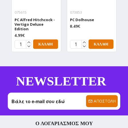
075615
073853
0
PC Alfred Hitchcock -
PC Dolhouse
P
Vertigo Deluxe
D
0.49€
Edition
0
4.99€
ΚΑΛΆΘΙ
ΚΑΛΆΘΙ
NEWSLETTER
ΑΠΟΣΤΟΛΉ
Ο ΛΟΓΑΡΙΑΣΜΌΣ ΜΟΥ