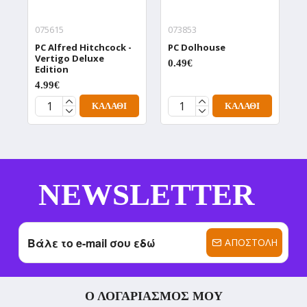
075615
073853
0
PC Alfred Hitchcock -
PC Dolhouse
P
Vertigo Deluxe
D
0.49€
Edition
0
4.99€
ΚΑΛΆΘΙ
ΚΑΛΆΘΙ
NEWSLETTER
ΑΠΟΣΤΟΛΉ
Ο ΛΟΓΑΡΙΑΣΜΌΣ ΜΟΥ