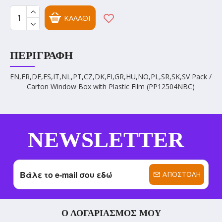
ΚΑΛΆΘΙ
ΠΕΡΙΓΡΑΦΉ
EN,FR,DE,ES,IT,NL,PT,CZ,DK,FI,GR,HU,NO,PL,SR,SK,SV Pack /
Carton Window Box with Plastic Film (PP12504NBC)
NEWSLETTER
ΑΠΟΣΤΟΛΉ
Ο ΛΟΓΑΡΙΑΣΜΌΣ ΜΟΥ