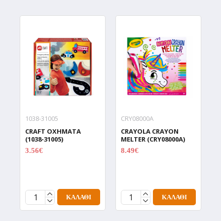
1038-31005
CRY08000A
1
CRAFT ΟΧΗΜΑΤΑ
CRAYOLA CRAYON
G
(1038-31005)
MELTER (CRY08000A)
Δ
D
3.56€
8.49€
4.45€
9.99€
3
ΚΑΛΆΘΙ
ΚΑΛΆΘΙ