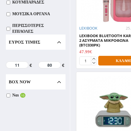
ΚΟΥΜΠΑΡΑΔΕΣ
ΜΟΥΣΙΚΑ ΟΡΓΑΝΑ
ΠΕΡΙΣΣΟΤΕΡΕΣ
LEXIBOOK
25
ΕΠΙΛΟΛΕΣ
LEXIBOOK BLUETOOTH KA
2 ΑΣΥΡΜΑΤΑ ΜΙΚΡΟΦΩΝΑ
ΕΎΡΟΣ ΤΙΜΉΣ
ΡΟΛΟΓΙΑ
(BTC030PK)
47.99€
59.99€
ΤΗΛΕΚΑΤΕΥΘΥΝΟΜΕΝ
Α
ΚΑΛΆΘΙ
€
€
TRENDS - ΠΑΙΧΝΙΔΙΑ
ΜΟΔΑΣ
BOX NOW
ΠΑΙΧΝΙΔΙΑ
Ναι
10
ΤΕΧΝΟΛΟΓΙΑΣ
ΟΓΚΩΔΗ