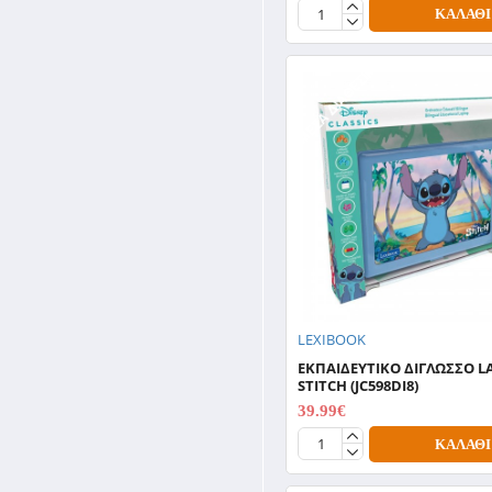
ΚΑΛΆΘΙ
ΆΜΕΣΑ ΔΙΑΘΈΣΙΜΟ
LEXIBOOK
ΕΚΠΑΙΔΕΥΤΙΚΟ ΔΙΓΛΩΣΣΟ L
STITCH (JC598DI8)
39.99€
49.99€
ΚΑΛΆΘΙ