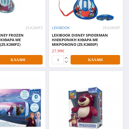
25.K260FZ
LEXIBOOK
25.K260SP
SNEY FROZEN
LEXIBOOK DISNEY SPIDERMAN
ΚΙΘΑΡΑ ΜΕ
ΗΛΕΚΡΟΝΙΚΗ ΚΙΘΑΡΑ ΜΕ
25.K260FZ)
ΜΙΚΡΟΦΩΝΟ (25.K260SP)
27.99€
34.99€
ΚΑΛΆΘΙ
ΚΑΛΆΘΙ