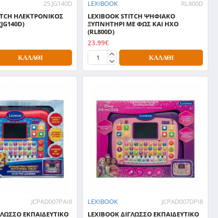
25.JG140D
LEXIBOOK
RL800D
ITCH ΗΛΕΚΤΡΟΝΙΚΟΣ
LEXIBOOK STITCH ΨΗΦΙΑΚΟ
JG140D)
ΞΥΠΝΗΤΗΡΙ ΜΕ ΦΩΣ ΚΑΙ ΗΧΟ
(RL800D)
23.99€
29.99€
ΚΑΛΆΘΙ
ΚΑΛΆΘΙ
JCPAD007PAI8
LEXIBOOK
JCPAD007DPI8
ΓΛΩΣΣΟ ΕΚΠΑΙΔΕΥΤΙΚΟ
LEXIBOOK ΔΙΓΛΩΣΣΟ ΕΚΠΑΙΔΕΥΤΙΚΟ