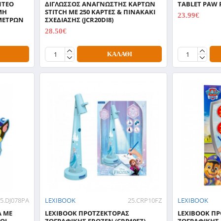
ΝΤΕΟ
ΔΙΓΛΩΣΣΟΣ ΑΝΑΓΝΩΣΤΗΣ ΚΑΡΤΩΝ
TABLET PAW P
ΜΗ
STITCH ΜΕ 250 ΚΑΡΤΕΣ & ΠΙΝΑΚΑΚΙ
23.99€
 ΜΕΤΡΩΝ
ΣΧΕΔΙΑΣΗΣ (JCR20DI8)
29.99€
28.50€
35.63€
ΚΑΛΆΘΙ
25.DJ078PA
LEXIBOOK
25.CRP10FZ
LEXIBOOK
Α ΜΕ
LEXIBOOK ΠΡΟΤΖΕΚΤΟΡΑΣ
LEXIBOOK Π
ROL
ΖΩΓΡΑΦΙΚΗΣ FROZEN (CRP10FZ)
ΖΩΓΡΑΦΙΚΗΣ 