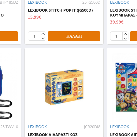
.BTP185DZ
LEXIBOOK
25.JG500D
LEXIBOOK
LEXIBOOK STITCH POP IT (JG500D)
LEXIBOOK ST
ΝΟ
ΚΟΥΜΠΑΡΑΣ (
15.99€
19.99€
39.99€
49.99€
ΚΑΛΆΘΙ
ΆΜΕΣΑ ΔΙΑΘΈΣΙΜΟ
25.TWV10
LEXIBOOK
JCR20DI8
LEXIBOOK
LEXIBOOK ΔΙΑΔΡΑΣΤΙΚΟΣ
LEXIBOOK ΔΙ