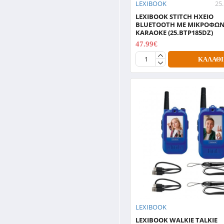
LEXIBOOK
25
LEXIBOOK STITCH HXEIO
BLUETOOTH ΜΕ ΜΙΚΡΟΦΩ
KARAOKE (25.BTP185DZ)
47.99€
59.99€
ΚΑΛΆΘΙ
LEXIBOOK
LEXIBOOK WALKIE TALKIE