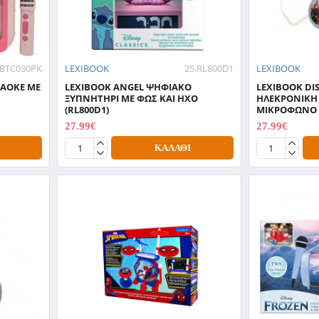
.BTC030PK
LEXIBOOK
25.RL800D1
LEXIBOOK
RAOKE ΜΕ
LEXIBOOK ANGEL ΨΗΦΙΑΚΟ
LEXIBOOK DI
ΞΥΠΝΗΤΗΡΙ ΜΕ ΦΩΣ ΚΑΙ ΗΧΟ
ΗΛΕΚΡΟΝΙΚΗ 
(RL800D1)
ΜΙΚΡΟΦΩΝΟ (
27.99€
27.99€
34.99€
34.99€
ΚΑΛΆΘΙ