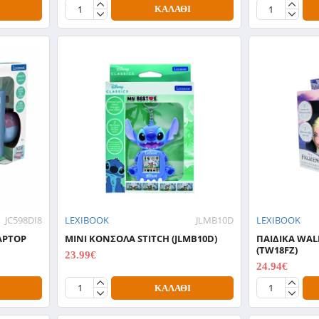
ΚΑΛΆΘΙ
JC598DI8
LEXIBOOK
JLMB10D
LEXIBOOK
APTOP
ΜΙΝΙ ΚΟΝΣΟΛΑ STITCH (JLMB10D)
ΠΑΙΔΙΚΑ WAL
(TW18FZ)
23.99€
29.99€
24.94€
31.18€
ΚΑΛΆΘΙ