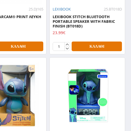
25.DJ165
LEXIBOOK
25.BT018D
ARCAM® PRINT ΛΕΥΚΗ
LEXIBOOK STITCH BLUETOOTH
PORTABLE SPEAKER WITH FABRIC
FINISH (BT018D)
23.99€
29.99€
ΚΑΛΆΘΙ
ΚΑΛΆΘΙ
ΆΜΕΣΑ ΔΙΑΘΈΣΙΜΟ