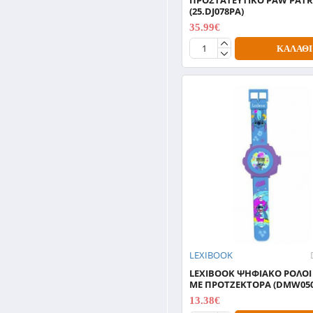
(25.DJ078PA)
35.99€
44.99€
ΚΑΛΆΘΙ
LEXIBOOK
LEXIBOOK ΨΗΦΙΑΚΟ ΡΟΛΟΙ 
ΜΕ ΠΡΟΤΖΕΚΤΟΡΑ (DMW05
13.38€
16.72€