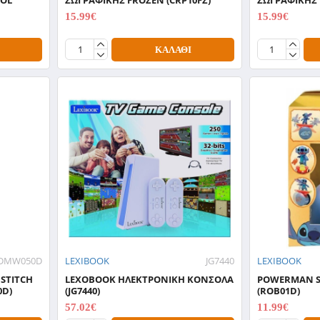
15.99€
15.99€
19.99€
19.99€
ΚΑΛΆΘΙ
DMW050D
LEXIBOOK
JG7440
LEXIBOOK
STITCH
LEXOBOOK ΗΛΕΚΤΡΟΝΙΚΗ ΚΟΝΣΟΛΑ
POWERMAN S
0D)
(JG7440)
(ROB01D)
57.02€
11.99€
71.27€
14.99€