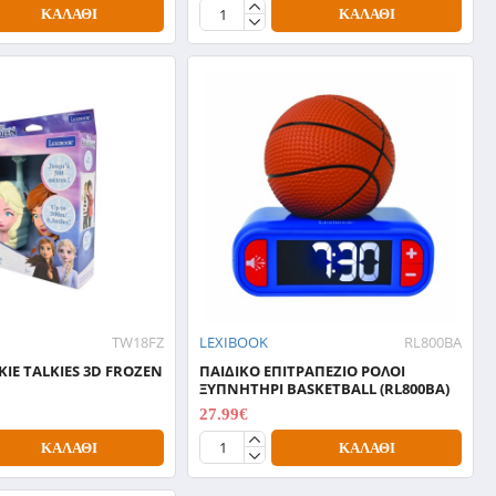
ΚΑΛΆΘΙ
ΚΑΛΆΘΙ
TW18FZ
LEXIBOOK
RL800BA
KIE TALKIES 3D FROZEN
ΠΑΙΔΙΚΟ ΕΠΙΤΡΑΠΕΖΙΟ ΡΟΛΟΙ
ΞΥΠΝΗΤΗΡΙ BASKETBALL (RL800BA)
27.99€
34.99€
ΚΑΛΆΘΙ
ΚΑΛΆΘΙ