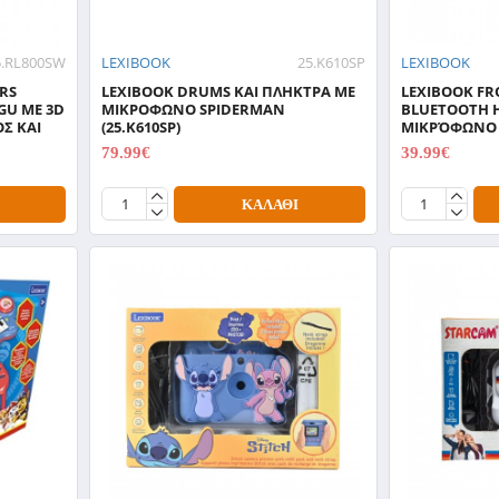
5.RL800SW
LEXIBOOK
25.K610SP
LEXIBOOK
RS
LEXIBOOK DRUMS ΚΑΙ ΠΛΗΚΤΡΑ ΜΕ
LEXIBOOK FR
GU ΜΕ 3D
ΜΙΚΡΟΦΩΝΟ SPIDERMAN
BLUETOOTH 
Σ ΚΑΙ
(25.K610SP)
ΜΙΚΡΌΦΩΝΟ K
79.99€
39.99€
99.99€
49.99€
ΚΑΛΆΘΙ