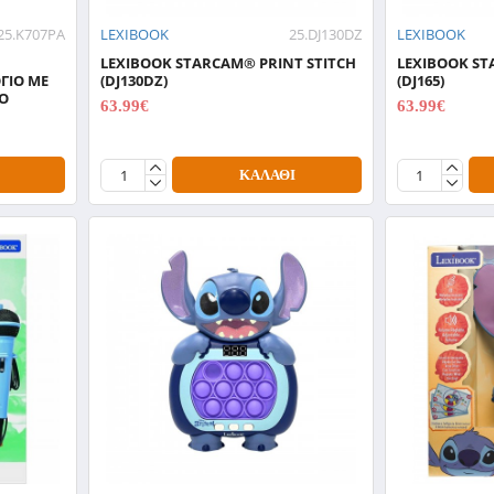
25.K707PA
LEXIBOOK
25.DJ130DZ
LEXIBOOK
LEXIBOOK STARCAM® PRINT STITCH
LEXIBOOK ST
ΓΙΟ ΜΕ
(DJ130DZ)
(DJ165)
Ο
63.99€
63.99€
79.99€
79.99€
ΚΑΛΆΘΙ