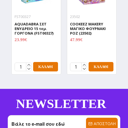
FST00327
23502
9
AQUADABRA ΣΕΤ
COOKEEZ MAKERY
D
ΕΝΥΔΡΕΙΟ 15 τεμ.
ΜΑΓΙΚΟ ΦΟΥΡΝΑΚΙ
Δ
ΓΟΡΓΟΝΑ (FST00327)
ΡΟΖ (23502)
Χ
Π
23.99€
47.99€
29.99€
59.99€
C
(
1
ΚΑΛΆΘΙ
ΚΑΛΆΘΙ
NEWSLETTER
ΑΠΟΣΤΟΛΉ