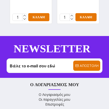
(
1
ΚΑΛΆΘΙ
ΚΑΛΆΘΙ
NEWSLETTER
ΑΠΟΣΤΟΛΉ
Ο ΛΟΓΑΡΙΑΣΜΌΣ ΜΟΥ
Ο Λογαριασμός μου
Οι παραγγελίες μου
Επιστροφές