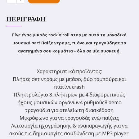
ΠΕΡΙΓΡΑΦΉ
Γίνε ένας μικρός rock’n’roll σταρ με αυτό το μοναδικό
μουσικό σετ! Παίξε ντραμς, πιάνο και τραγούδησε τα
αγαπημένα σου κομμάτια – όλα σε μία συσκευή.
Χαρακτηριστικά προϊόντος:
Πλήρες σετ ντραμς
με μπάσο, δύο ταμπούρα και
πιατίνι crash
Πληκτρολόγιο 8 πλήκτρων
με:
4 διαφορετικούς
ήχους μουσικών οργάνων
4 ρυθμούς
8 demo
τραγούδια για ατελείωτη διασκέδαση
Μικρόφωνο
για να τραγουδάς ενώ παίζεις
Λειτουργία ηχογράφησης & αναπαραγωγής
για να
ακούς τις δημιουργίες σου
Σύνδεση με MP3 player
: