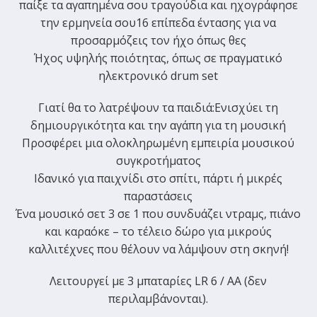
παίξε τα αγαπημένα σου τραγούδια και ηχογράφησε
την ερμηνεία σου
16 επίπεδα έντασης
για να
προσαρμόζεις τον ήχο όπως θες
Ήχος υψηλής ποιότητας
, όπως σε πραγματικό
ηλεκτρονικό drum set
Γιατί θα το λατρέψουν τα παιδιά:
Ενισχύει τη
δημιουργικότητα και την αγάπη για τη μουσική
Προσφέρει μια ολοκληρωμένη εμπειρία μουσικού
συγκροτήματος
Ιδανικό για παιχνίδι στο σπίτι, πάρτι ή μικρές
παραστάσεις
Ένα
μουσικό σετ 3 σε 1
που συνδυάζει ντραμς, πιάνο
και καραόκε – το τέλειο δώρο για μικρούς
καλλιτέχνες που θέλουν να λάμψουν στη σκηνή!
Λειτουργεί με 3 μπαταρίες LR 6 / AA (δεν
περιλαμβάνονται).