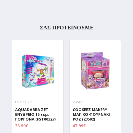
ΣΑΣ ΠΡΟΤΕΙΝΟΥΜΕ
FST00327
23502
9
AQUADABRA ΣΕΤ
COOKEEZ MAKERY
D
ΕΝΥΔΡΕΙΟ 15 τεμ.
ΜΑΓΙΚΟ ΦΟΥΡΝΑΚΙ
Δ
ΓΟΡΓΟΝΑ (FST00327)
ΡΟΖ (23502)
Χ
Π
23.99€
47.99€
29.99€
59.99€
C