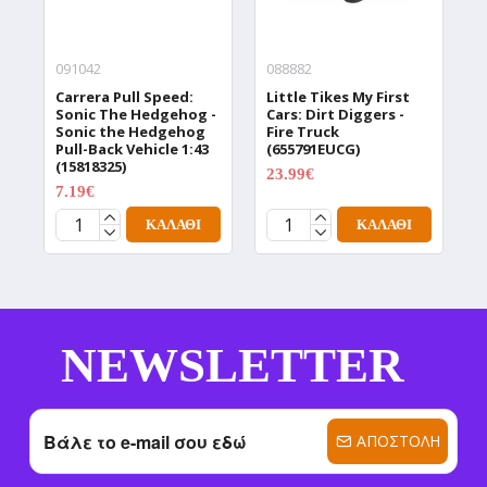
091042
088882
0
Carrera Pull Speed:
Little Tikes My First
L
Sonic The Hedgehog -
Cars: Dirt Diggers -
C
Sonic the Hedgehog
Fire Truck
G
Pull-Back Vehicle 1:43
(655791EUCG)
(
(15818325)
23.99€
2
29.99€
7.19€
8.99€
ΚΑΛΆΘΙ
ΚΑΛΆΘΙ
NEWSLETTER
ΑΠΟΣΤΟΛΉ