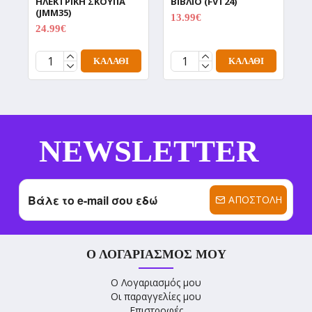
ΗΛΕΚΤΡΙΚΗ ΣΚΟΥΠΑ
ΒΙΒΛΙΟ (FVT24)
Κ
(JMM35)
Σ
13.99€
20.99€
24.99€
5
34.99€
ΚΑΛΆΘΙ
ΚΑΛΆΘΙ
NEWSLETTER
ΑΠΟΣΤΟΛΉ
Ο ΛΟΓΑΡΙΑΣΜΌΣ ΜΟΥ
Ο Λογαριασμός μου
Οι παραγγελίες μου
Επιστροφές