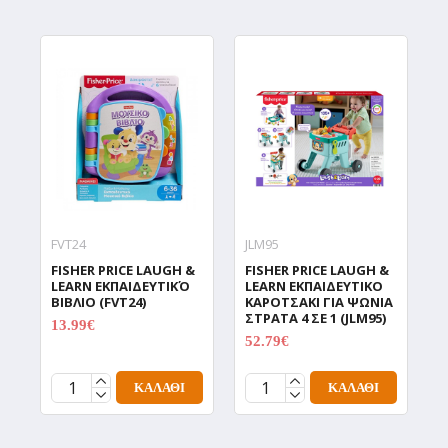
FVT24
JLM95
J
FISHER PRICE LAUGH &
FISHER PRICE LAUGH &
F
LEARN ΕΚΠΑΙΔΕΥΤΙΚΌ
LEARN ΕΚΠΑΙΔΕΥΤΙΚΟ
L
ΒΙΒΛΙΟ (FVT24)
ΚΑΡΟΤΣΑΚΙ ΓΙΑ ΨΩΝΙΑ
Σ
ΣΤΡΑΤΑ 4 ΣΕ 1 (JLM95)
Α
13.99€
20.99€
52.79€
1
65.99€
ΚΑΛΆΘΙ
ΚΑΛΆΘΙ