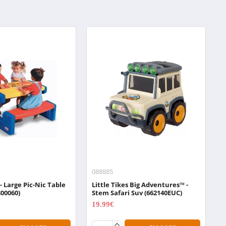
088885
0
 - Large Pic-Nic Table
Little Tikes Big Adventures™ -
L
800060)
Stem Safari Suv (662140EUC)
S
19.99€
1
24.99€