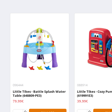
096444
088914
Little Tikes - Battle Splash Water
Little Tikes - Cozy P
Table (648809-PE3)
(619991E3)
79.99€
39.99€
99.99€
49.99€