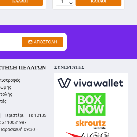
ΚΑΛΆΘΙ
ΚΑΛΆΘΙ
ΑΠΟΣΤΟΛΉ
ΈΤΗΣΗ ΠΕΛΑΤΏΝ
ΣΥΝΕΡΓΑΤΕΣ
πιστροφές
ρωμής
στολής
τές
| Περιστέρι | Τκ 12135
: 2110081987
Παρασκευή 09:30 –