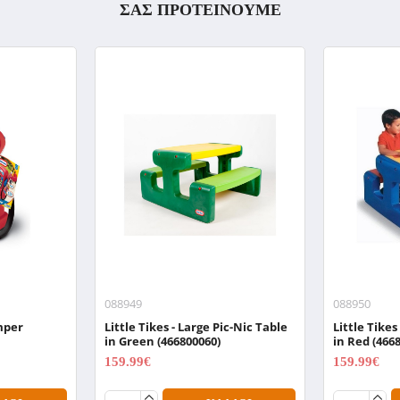
ΣΑΣ ΠΡΟΤΕΙΝΟΥΜΕ
088949
088950
umper
Little Tikes - Large Pic-Nic Table
Little Tikes
in Green (466800060)
in Red (466
159.99€
159.99€
199.99€
199.99€