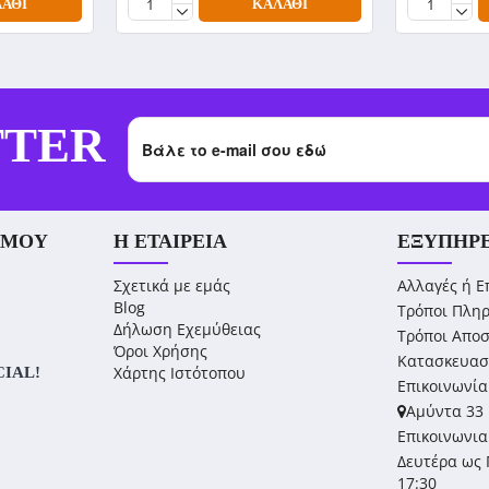
ΆΘΙ
ΚΑΛΆΘΙ
TTER
 ΜΟΥ
Η ΕΤΑΙΡΕΊΑ
ΕΞΥΠΗΡ
Σχετικά με εμάς
Αλλαγές ή Ε
Blog
Τρόποι Πλη
Δήλωση Εχεμύθειας
Τρόποι Απο
Όροι Χρήσης
Κατασκευασ
Χάρτης Ιστότοπου
CIAL!
Επικοινωνία
Αμύντα 33 
Επικοινωνια
Δευτέρα ως 
17:30