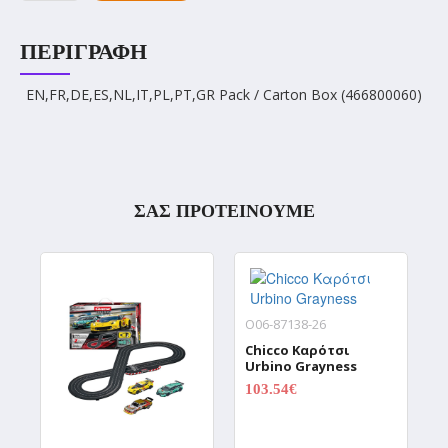
ΠΕΡΙΓΡΑΦΉ
EN,FR,DE,ES,NL,IT,PL,PT,GR Pack / Carton Box (466800060)
ΣΑΣ ΠΡΟΤΕΙΝΟΥΜΕ
O06-87138-26
Chicco Καρότσι
Urbino Grayness
103.54€
0.00€