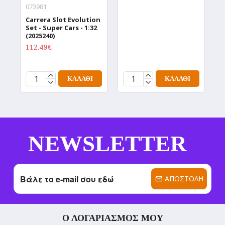
073981
1
Carrera Slot Evolution
H
Set - Super Cars - 1:32
A
(2025240)
F
T
112.49€
149.99€
(
2
ΚΑΛΆΘΙ
ΚΑΛΆΘΙ
NEWSLETTER
ΑΠΟΣΤΟΛΉ
Ο ΛΟΓΑΡΙΑΣΜΌΣ ΜΟΥ