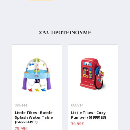
ΣΑΣ ΠΡΟΤΕΙΝΟΥΜΕ
096444
088914
0
Little Tikes - Battle
Little Tikes - Cozy
L
Splash Water Table
Pumper (619991E3)
N
(648809-PE3)
(
39.99€
49.99€
79.99€
1
99.99€