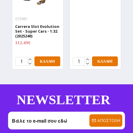
073981
1
Carrera Slot Evolution
H
Set - Super Cars - 1:32
A
(2025240)
F
T
112.49€
149.99€
(
2
ΚΑΛΆΘΙ
ΚΑΛΆΘΙ
NEWSLETTER
ΑΠΟΣΤΟΛΉ