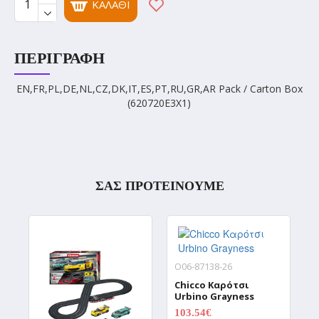
ΚΑΛΆΘΙ
ΠΕΡΙΓΡΑΦΉ
EN,FR,PL,DE,NL,CZ,DK,IT,ES,PT,RU,GR,AR Pack / Carton Box
(620720E3X1)
ΣΑΣ ΠΡΟΤΕΙΝΟΥΜΕ
O06-87138-26
Chicco Καρότσι
Urbino Grayness
103.54€
0.00€