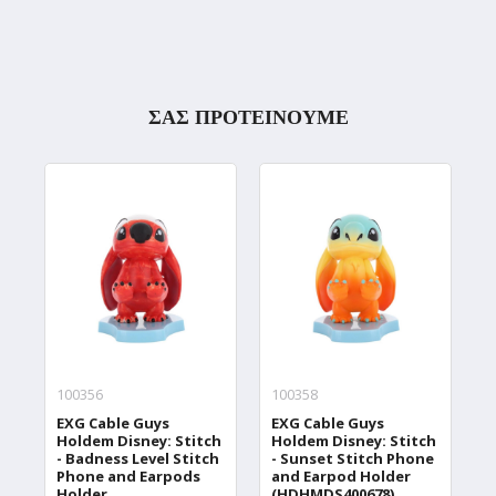
ΣΑΣ ΠΡΟΤΕΙΝΟΥΜΕ
100356
100358
1
EXG Cable Guys
EXG Cable Guys
E
Holdem Disney: Stitch
Holdem Disney: Stitch
H
- Badness Level Stitch
- Sunset Stitch Phone
S
Phone and Earpods
and Earpod Holder
E
Holder
(HDHMDS400678)
(