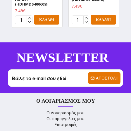
(HDHMDS400609)
7.49€
7
9.99€
7.49€
9.99€
ΚΑΛΆΘΙ
ΚΑΛΆΘΙ
NEWSLETTER
ΑΠΟΣΤΟΛΉ
Ο ΛΟΓΑΡΙΑΣΜΌΣ ΜΟΥ
Ο Λογαριασμός μου
Οι παραγγελίες μου
Επιστροφές
----------------------