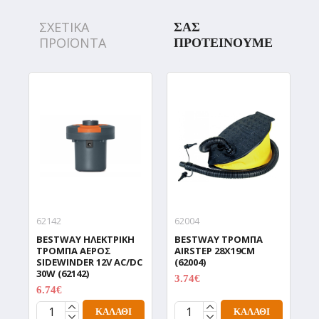
ΣΧΕΤΙΚΑ
ΣΑΣ
ΠΡΟΪΟΝΤΑ
ΠΡΟΤΕΙΝΟΥΜΕ
62142
62004
3
BESTWAY ΗΛΕΚΤΡΙΚΗ
BESTWAY ΤΡΟΜΠΑ
B
ΤΡΟΜΠΑ ΑΕΡΟΣ
AIRSTEP 28X19CM
Μ
SIDEWINDER 12V AC/DC
(62004)
Γ
30W (62142)
3.74€
0
4.99€
6.74€
8.99€
ΚΑΛΆΘΙ
ΚΑΛΆΘΙ