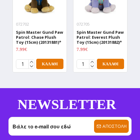
072702
072705
0
Spin Master Gund Paw
Spin Master Gund Paw
S
Patrol: Chase Plush
Patrol: Everest Plush
P
Toy (15cm) (20131881)*
Toy (15cm) (20131882)*
T
7.99€
7.99€
7
9.99€
9.99€
ΚΑΛΆΘΙ
ΚΑΛΆΘΙ
NEWSLETTER
ΑΠΟΣΤΟΛΉ