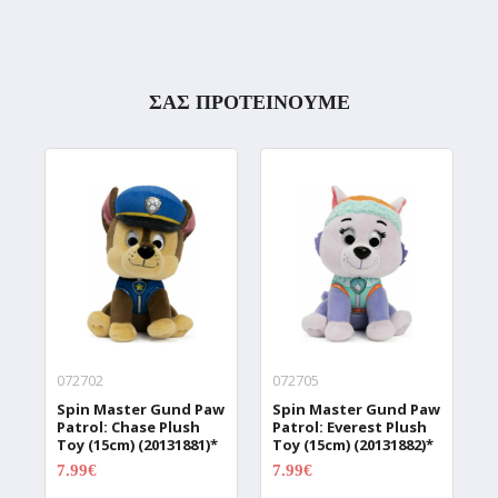
ΣΑΣ ΠΡΟΤΕΙΝΟΥΜΕ
072702
072705
0
Spin Master Gund Paw
Spin Master Gund Paw
S
Patrol: Chase Plush
Patrol: Everest Plush
P
Toy (15cm) (20131881)*
Toy (15cm) (20131882)*
T
7.99€
7.99€
7
9.99€
9.99€