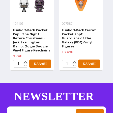
104105
097587
0
Funko 2-Pack Pocket
Funko 3-Pack Carrot
F
Pop!: The Night
Pocket Pop!:
T
Before Christmas -
Guardians of the
D
Jack Skellington
Galaxy (PDQ) Vinyl
V
&amp; Oogie Boogie
Figures
1
Vinyl Figure Keychains
13.49€
17.99€
9.74€
12.99€
ΚΑΛΆΘΙ
ΚΑΛΆΘΙ
NEWSLETTER