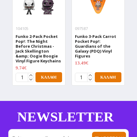
104105
097587
0
Funko 2-Pack Pocket
Funko 3-Pack Carrot
F
Pop!: The Night
Pocket Pop!:
T
Before Christmas -
Guardians of the
D
Jack Skellington
Galaxy (PDQ) Vinyl
V
&amp; Oogie Boogie
Figures
1
Vinyl Figure Keychains
13.49€
17.99€
9.74€
12.99€
ΚΑΛΆΘΙ
ΚΑΛΆΘΙ
NEWSLETTER