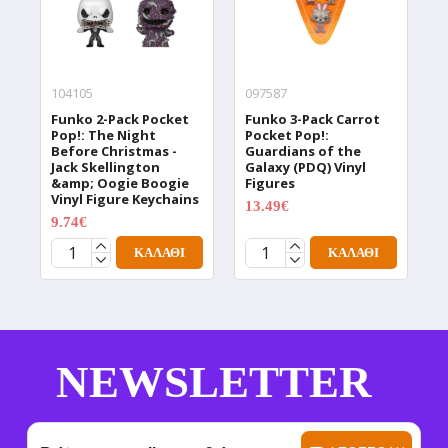
104105
097587
0
Funko 2-Pack Pocket
Funko 3-Pack Carrot
F
Pop!: The Night
Pocket Pop!:
T
Before Christmas -
Guardians of the
D
Jack Skellington
Galaxy (PDQ) Vinyl
V
&amp; Oogie Boogie
Figures
1
Vinyl Figure Keychains
13.49€
17.99€
9.74€
12.99€
ΚΑΛΆΘΙ
ΚΑΛΆΘΙ
NEWSLETTER