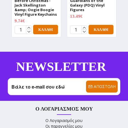
Before Christmas -
Guardians of the
D
Jack Skellington
Galaxy (PDQ) Vinyl
V
&amp; Oogie Boogie
Figures
1
Vinyl Figure Keychains
13.49€
17.99€
9.74€
12.99€
ΚΑΛΆΘΙ
ΚΑΛΆΘΙ
NEWSLETTER
ΑΠΟΣΤΟΛΉ
Ο ΛΟΓΑΡΙΑΣΜΌΣ ΜΟΥ
Ο Λογαριασμός μου
Οι παραγγελίες μου