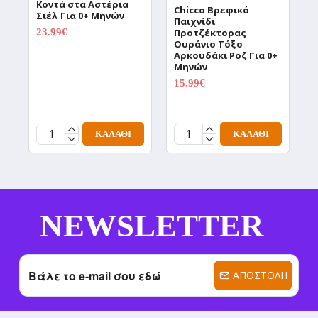
Κοντά στα Αστέρια
2
Chicco Βρεφικό
Σιέλ Για 0+ Μηνών
Παιχνίδι
23.99€
Προτζέκτορας
0.00€
Ουράνιο Τόξο
Αρκουδάκι Ροζ Για 0+
Μηνών
15.99€
0.00€
ΚΑΛΆΘΙ
ΚΑΛΆΘΙ
NEWSLETTER
ΑΠΟΣΤΟΛΉ