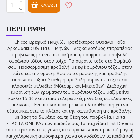
ΚΑΛΆΘΙ
ΠΕΡΙΓΡΑΦΉ
Chicco Βρεφικό Παιχνίδι Προτζέκτορας Ουράνιο Τόξο
Αρκουδάκι Σιέλ Για 0+ Μηνών Ένας καινοτόμος επιτραπέζιος
προβολέας με εντυπωσιακή και προσαρμόσιμη προβολή
ουράνιου τόξου στον τοίχο. Το ουράνιο τόξο στο δωμάτιό
σου! Προσαρμόσιμη προβολή, με εφέ ουράνιου τόξου στον
τοίχο και την οροφή. Δυο τύποι μουσικής και προβολής
ουράνιου τόξου. Σταθερή προβολή ουράνιου τόξου και
κλασσικές μελωδίες (Μότσαρτ και Μπετόβεν). Διαδοχική
εμφάνιση των χρωμάτων του ουράνιου τόξου μαζί με ένα
κύκλο 15-30 λεπτά από χαλαρωτικές μελωδίες και κλασσικές
μελωδίες . Ένα πίσω καπάκι με καμπύλο καθρέφτη για να
εξατομικεύσετε το πλάτος και την κατεύθυνση της προβολής,
με βάση το δωμάτιο και τη θέση του προβολέα. Για τα
«ΠΡΩΤΑ ΟΝΕΙΡΑ» των παιδιών σας Τα παιχνίδια First Dreams
υποστηρίζουν τους γονείς που οργανώνουν τη σωστή μαγική
και χαλαρωτική ατμόσφαιρα για να συνοδεύουν τα παιδιά καθ