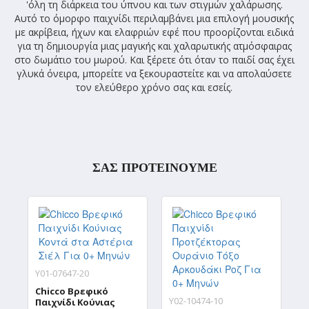
'όλη τη διάρκεια του ύπνου και των στιγμών χαλάρωσης.
Αυτό το όμορφο παιχνίδι περιλαμβάνει μια επιλογή μουσικής
με ακρίβεια, ήχων και ελαφριών εφέ που προορίζονται ειδικά
για τη δημιουργία μιας μαγικής και χαλαρωτικής ατμόσφαιρας
στο δωμάτιο του μωρού. Και ξέρετε ότι όταν το παιδί σας έχει
γλυκά όνειρα, μπορείτε να ξεκουραστείτε και να απολαύσετε
τον ελεύθερο χρόνο σας και εσείς.
ΣΑΣ ΠΡΟΤΕΙΝΟΥΜΕ
Y
Y01-07647-20
C
Π
Chicco Βρεφικό
Γ
Y02-10474-10
Παιχνίδι Κούνιας