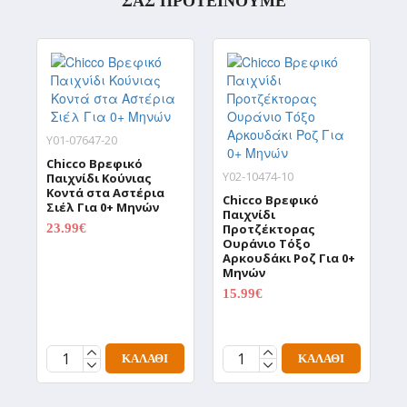
ΣΑΣ ΠΡΟΤΕΙΝΟΥΜΕ
Y01-07647-20
Chicco Βρεφικό
Y02-10474-10
Y
Παιχνίδι Κούνιας
Κοντά στα Αστέρια
Chicco Βρεφικό
C
Σιέλ Για 0+ Μηνών
Παιχνίδι
Π
23.99€
Προτζέκτορας
Π
0.00€
Ουράνιο Τόξο
Ο
Αρκουδάκι Ροζ Για 0+
Α
Μηνών
15.99€
1
0.00€
ΚΑΛΆΘΙ
ΚΑΛΆΘΙ