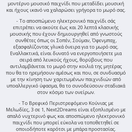
μοντέρνο μουσικό παιχνίδι που μεταδίδει μουσική
και ήχους ικανό να χαλαρώσει γρήγορα το μωρό σας.
- Το αποσπώμενο ηλεκτρονικό παιχνίδι σάς
επιτρέπει να ακούτε έως και 20 λεπτά κλασικής
μουσικής που έχουν δημιουργηθεί από γνωστούς
συνθέτες όπως οι Σοπέν, Σούμαν, Όφενμπαχ,
εξασφαλίζοντας γλυκά όνειρα για το μωρό σας.
Εναλλακτικά, είναι δυνατό να ενεργοποιήσετε μια
σειρά από λευκούς ήχους, θορύβους που
αντιλαμβάνεται το μωρό στην κοιλιά της μητέρας
που θα το ηρεμήσουν αμέσως και που, σε συνδυασμό
με την κίνηση των χαριτωμένων παιχνιδιών από
υποαλλεργικό ύφασμα, θα το συνοδεύσουν σταδιακά
στον κόσμο των ονείρων.
- Το Βρεφικό Περιστρεφόμενο Κούνιας με
Μελωδίες, 3 σε 1, Next2Dreams είναι εξοπλισμένο με
απαλό νυχτερινό φως και αποσπώμενο ηλεκτρονικό
παιχνίδι που μπορεί εύκολα να τοποθετηθεί σε
οποιοδήποτε καρότσι με μπάρα προστασίας.