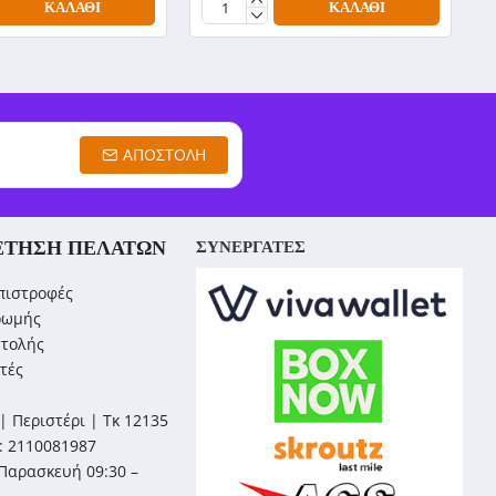
ΚΑΛΆΘΙ
ΚΑΛΆΘΙ
ΑΠΟΣΤΟΛΉ
ΈΤΗΣΗ ΠΕΛΑΤΏΝ
ΣΥΝΕΡΓΑΤΕΣ
πιστροφές
ρωμής
στολής
τές
| Περιστέρι | Τκ 12135
: 2110081987
Παρασκευή 09:30 –