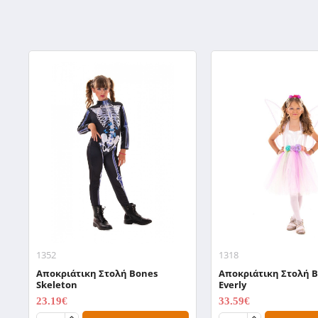
1352
1318
Αποκριάτικη Στολή Bones
Αποκριάτικη Στολή B
Skeleton
Everly
23.19€
33.59€
28.99€
39.99€