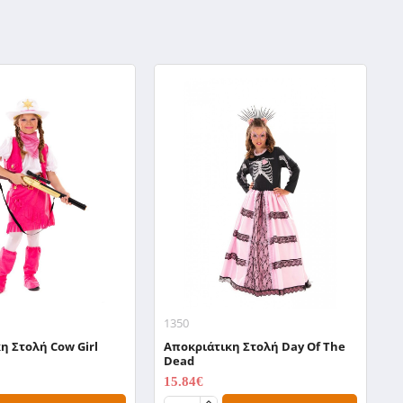
1350
1
η Στολή Cow Girl
Αποκριάτικη Στολή Day Of The
Α
Dead
D
15.84€
3
19.80€