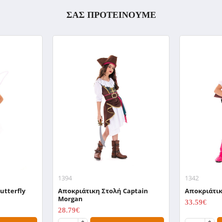
ΣΑΣ ΠΡΟΤΕΙΝΟΥΜΕ
1394
1342
utterfly
Αποκριάτικη Στολή Captain
Αποκριάτικ
Morgan
33.59€
41.99€
28.79€
35.99€