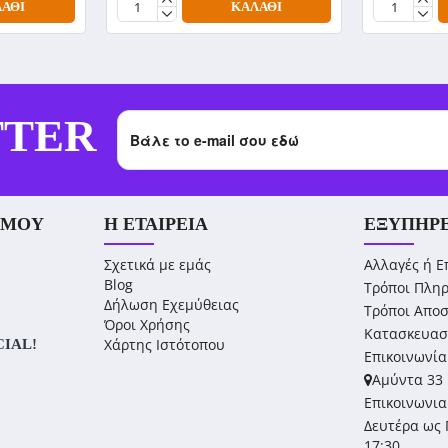
ΆΘΙ
ΚΑΛΆΘΙ
TTER
 ΜΟΥ
Η ΕΤΑΙΡΕΊΑ
ΕΞΥΠΗΡ
Σχετικά με εμάς
Αλλαγές ή Ε
Blog
Τρόποι Πλη
Δήλωση Εχεμύθειας
Τρόποι Απο
Όροι Χρήσης
Κατασκευασ
Χάρτης Ιστότοπου
CIAL!
Επικοινωνία
Αμύντα 33 
Επικοινωνια
Δευτέρα ως 
17:30