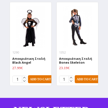
1290
1352
1
Αποκριάτικη Στολή
Αποκριάτικη Στολή
Α
Black Angel
Bones Skeleton
C
27.99€
23.19€
2
29.99€
28.99€
ADD TO CART
ADD TO CART