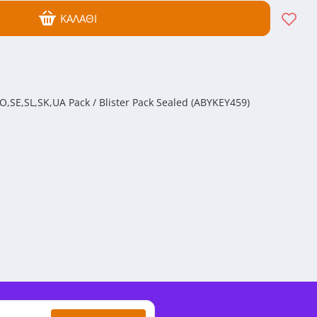
ΚΑΛΆΘΙ
O,SE,SL,SK,UA Pack / Blister Pack Sealed (ABYKEY459)