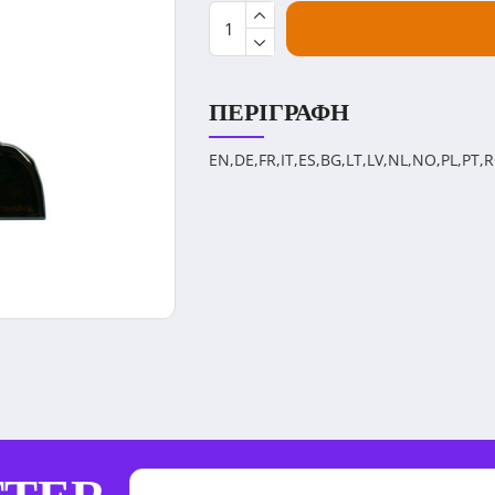
ΠΕΡΙΓΡΑΦΉ
EN,DE,FR,IT,ES,BG,LT,LV,NL,NO,PL,PT,R