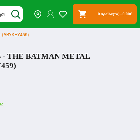
0 προϊόν(τα) - 0.00€
in (ABYKEY459)
S - THE BATMAN METAL
459)
ες