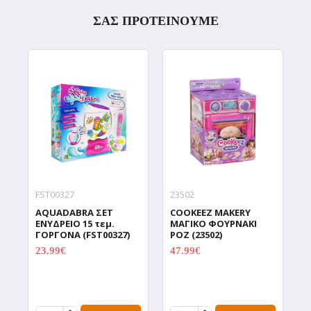
ΣΑΣ ΠΡΟΤΕΙΝΟΥΜΕ
FST00327
23502
9
AQUADABRA ΣΕΤ
COOKEEZ MAKERY
D
ΕΝΥΔΡΕΙΟ 15 τεμ.
ΜΑΓΙΚΟ ΦΟΥΡΝΑΚΙ
Δ
ΓΟΡΓΟΝΑ (FST00327)
ΡΟΖ (23502)
Χ
Π
23.99€
47.99€
29.99€
59.99€
C
(
1