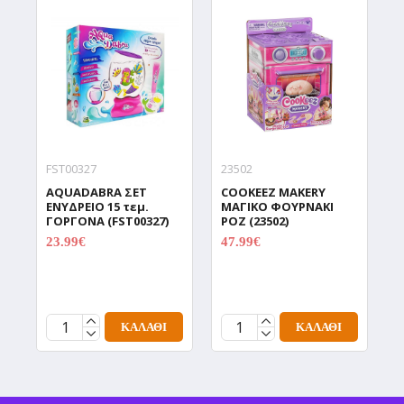
FST00327
23502
9
AQUADABRA ΣΕΤ
COOKEEZ MAKERY
D
ΕΝΥΔΡΕΙΟ 15 τεμ.
ΜΑΓΙΚΟ ΦΟΥΡΝΑΚΙ
Δ
ΓΟΡΓΟΝΑ (FST00327)
ΡΟΖ (23502)
Χ
Π
23.99€
47.99€
29.99€
59.99€
C
(
1
ΚΑΛΆΘΙ
ΚΑΛΆΘΙ