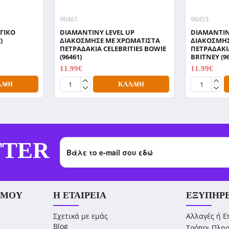
96461
96453
ΓΙΚΟ
DIAMANTINY LEVEL UP
DIAMANTIN
)
ΔΙΑΚΟΣΜΗΣΕ ΜΕ ΧΡΩΜΑΤΙΣΤΑ
ΔΙΑΚΟΣΜΗΣ
ΠΕΤΡΑΔΑΚΙΑ CELEBRITIES BOWIE
ΠΕΤΡΑΔΑΚΙΑ
(96461)
BRITNEY (9
11.99€
11.99€
14.99€
14.99€
ΆΘΙ
ΚΑΛΆΘΙ
TTER
 ΜΟΥ
Η ΕΤΑΙΡΕΊΑ
ΕΞΥΠΗΡ
Σχετικά με εμάς
Αλλαγές ή Ε
Blog
Τρόποι Πλη