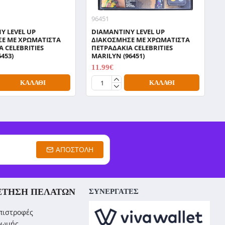
96451
9
Y LEVEL UP
DIAMANTINY LEVEL UP
D
Ε ΜΕ ΧΡΩΜΑΤΙΣΤΑ
ΔΙΑΚΟΣΜΗΣΕ ΜΕ ΧΡΩΜΑΤΙΣΤΑ
Δ
 CELEBRITIES
ΠΕΤΡΑΔΑΚΙΑ CELEBRITIES
Π
6453)
MARILYN (96451)
M
11.99€
1
14.99€
ΚΑΛΆΘΙ
ΚΑΛΆΘΙ
ΑΠΟΣΤΟΛΉ
ΈΤΗΣΗ ΠΕΛΑΤΏΝ
ΣΥΝΕΡΓΑΤΕΣ
πιστροφές
ρωμής