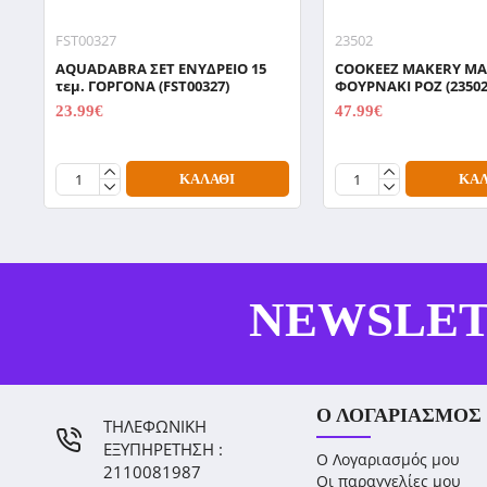
FST00327
23502
AQUADABRA ΣΕΤ ΕΝΥΔΡΕΙΟ 15
COOKEEZ MAKERY ΜΑ
τεμ. ΓΟΡΓΟΝΑ (FST00327)
ΦΟΥΡΝΑΚΙ ΡΟΖ (23502
23.99€
47.99€
29.99€
59.99€
ΚΑΛΆΘΙ
ΚΑΛ
NEWSLE
Ο ΛΟΓΑΡΙΑΣΜΌΣ
ΤΗΛΕΦΩΝΙΚΗ
ΕΞΥΠΗΡΕΤΗΣΗ :
Ο Λογαριασμός μου
2110081987
Οι παραγγελίες μου