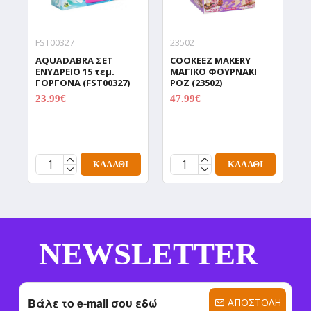
FST00327
23502
9
AQUADABRA ΣΕΤ
COOKEEZ MAKERY
D
ΕΝΥΔΡΕΙΟ 15 τεμ.
ΜΑΓΙΚΟ ΦΟΥΡΝΑΚΙ
Δ
ΓΟΡΓΟΝΑ (FST00327)
ΡΟΖ (23502)
Χ
Π
23.99€
47.99€
29.99€
59.99€
C
(
1
ΚΑΛΆΘΙ
ΚΑΛΆΘΙ
NEWSLETTER
ΑΠΟΣΤΟΛΉ