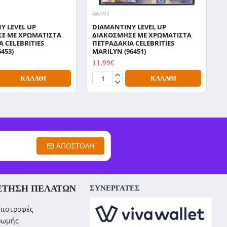
96451
9
Y LEVEL UP
DIAMANTINY LEVEL UP
D
Ε ΜΕ ΧΡΩΜΑΤΙΣΤΑ
ΔΙΑΚΟΣΜΗΣΕ ΜΕ ΧΡΩΜΑΤΙΣΤΑ
Δ
 CELEBRITIES
ΠΕΤΡΑΔΑΚΙΑ CELEBRITIES
Π
6453)
MARILYN (96451)
M
11.99€
1
14.99€
ΚΑΛΆΘΙ
ΚΑΛΆΘΙ
ΑΠΟΣΤΟΛΉ
ΈΤΗΣΗ ΠΕΛΑΤΏΝ
ΣΥΝΕΡΓΑΤΕΣ
πιστροφές
ρωμής