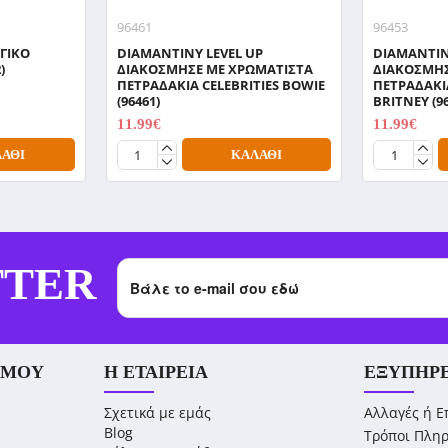
96461
96453
ΓΙΚΟ
DIAMANTINY LEVEL UP
DIAMANTIN
)
ΔΙΑΚΟΣΜΗΣΕ ΜΕ ΧΡΩΜΑΤΙΣΤΑ
ΔΙΑΚΟΣΜΗΣ
ΠΕΤΡΑΔΑΚΙΑ CELEBRITIES BOWIE
ΠΕΤΡΑΔΑΚΙΑ
(96461)
BRITNEY (9
11.99€
11.99€
14.99€
14.99€
ΆΘΙ
ΚΑΛΆΘΙ
TTER
 ΜΟΥ
Η ΕΤΑΙΡΕΊΑ
ΕΞΥΠΗΡ
Σχετικά με εμάς
Αλλαγές ή Ε
Blog
Τρόποι Πλη