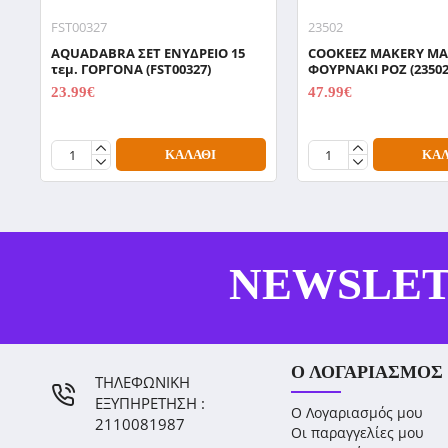
FST00327
23502
AQUADABRA ΣΕΤ ΕΝΥΔΡΕΙΟ 15
COOKEEZ MAKERY ΜΑ
τεμ. ΓΟΡΓΟΝΑ (FST00327)
ΦΟΥΡΝΑΚΙ ΡΟΖ (23502
23.99€
47.99€
29.99€
59.99€
ΚΑΛΆΘΙ
ΚΑΛ
NEWSLE
Ο ΛΟΓΑΡΙΑΣΜΌΣ
ΤΗΛΕΦΩΝΙΚΗ
ΕΞΥΠΗΡΕΤΗΣΗ :
Ο Λογαριασμός μου
2110081987
Οι παραγγελίες μου