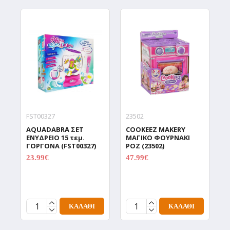
FST00327
23502
9
AQUADABRA ΣΕΤ
COOKEEZ MAKERY
D
ΕΝΥΔΡΕΙΟ 15 τεμ.
ΜΑΓΙΚΟ ΦΟΥΡΝΑΚΙ
Δ
ΓΟΡΓΟΝΑ (FST00327)
ΡΟΖ (23502)
Χ
Π
23.99€
47.99€
29.99€
59.99€
C
(
1
ΚΑΛΆΘΙ
ΚΑΛΆΘΙ