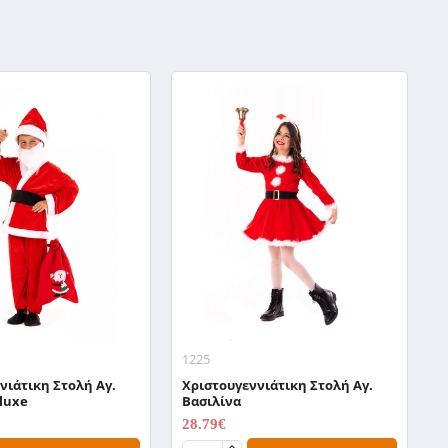
1225
9
νιάτικη Στολή Αγ.
Χριστουγεννιάτικη Στολή Αγ.
Χ
luxe
Βασιλίνα
Α
28.79€
2
35.99€