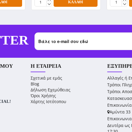
ΆΘΙ
ΚΑΛΆΘΙ
TTER
 ΜΟΥ
Η ΕΤΑΙΡΕΊΑ
ΕΞΥΠΗΡ
Σχετικά με εμάς
Αλλαγές ή Ε
Blog
Τρόποι Πλη
Δήλωση Εχεμύθειας
Τρόποι Απο
Όροι Χρήσης
Κατασκευασ
Χάρτης Ιστότοπου
CIAL!
Επικοινωνία
Αμύντα 33 
Επικοινωνια
Δευτέρα ως 
17:30