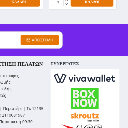
ΚΑΛΆΘΙ
ΚΑΛΆΘΙ
ΑΠΟΣΤΟΛΉ
ΈΤΗΣΗ ΠΕΛΑΤΏΝ
ΣΥΝΕΡΓΑΤΕΣ
πιστροφές
ρωμής
στολής
τές
| Περιστέρι | Τκ 12135
: 2110081987
Παρασκευή 09:30 –