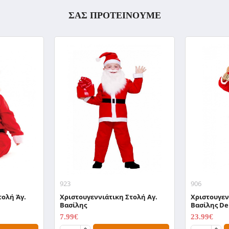
ΣΑΣ ΠΡΟΤΕΙΝΟΥΜΕ
923
906
τολή Άγ.
Χριστουγεννιάτικη Στολή Αγ.
Χριστουγεν
Βασίλης
Βασίλης De
7.99€
23.99€
9.99€
29.99€