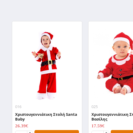
016
025
Χριστουγεννιάτικη Στολή Santa
Χριστουγεννιάτικη Σ
Baby
Βασίλης
26.39€
17.59€
32.99€
21.99€