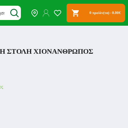
0 προϊόν(τα) - 0.00€
ΚΗ ΣΤΟΛΉ ΧΙΟΝΆΝΘΡΩΠΟΣ
ες