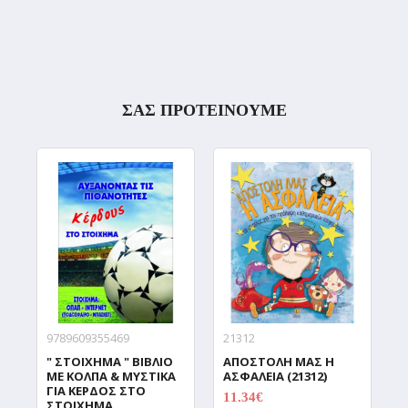
ΣΑΣ ΠΡΟΤΕΙΝΟΥΜΕ
9789609355469
21312
9
" ΣΤΟΙΧΗΜΑ " ΒΙΒΛΙΟ
ΑΠΟΣΤΟΛΗ ΜΑΣ Η
Β
ΜΕ ΚΟΛΠΑ & ΜΥΣΤΙΚΑ
ΑΣΦΑΛΕΙΑ (21312)
&
ΓΙΑ ΚΕΡΔΟΣ ΣΤΟ
Π
11.34€
ΣΤΟΙΧΗΜΑ
14.17€